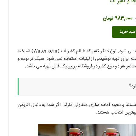
جا و کفیر آب
قیمت
قیمت
983,000
تومان
اصلی
فعلی
سبد خرید
1,967,000 تومان
983,000 تومان
بود.
است.
این نوشیدنی در اکثر فروشگاه ها با عنوان دوغ کفیر یافت می شود. نوع دیگر کفیر که با نام کفیر آب (Water kefir) شناخته
. برای تهیه نوشیدنی از لبنیات استفاده نمی شود. سبک تر بوده و
اضر هر دو نوع کفیر در فروشگاه پربیوتیک قابل تهیه می باشد.
رد؟
تند و نحوه آماده سازی متفاوتی دارند. اگر شما به دنبال افزودن
هترین انتخاب هستند.