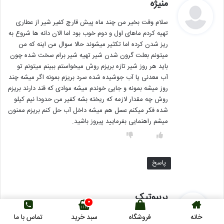
گ
منیژه
ف
سلام وقت بخیر من چند ماه پیش قارچ کفیر شیر از عطاری
ت
تهیه کردم ماهای اول و دوم خوب بود اما الان دانه ها شروع به
:
ریز شدن کرده اما تکثیر میشوند حالا سوال من اینه که من
میتونم بعلت گرون شدن شیر تهیه شیر برام سخت شده چون
باید هر روز شیر تازه بریزم روش میخواستم ببینم میتونم تو
آب معدنی یا آب جوشیده شده سرد بریزم بمونه اگر میشه چند
روز میشه بمونه و جایی خوندم میشه موادی که قند دارند بریزم
روش چه مقدار لازمه که ریخته بشه کفیر من حدودا نیم کیلو
شده فکر میکنم عسل هم میشه داخل آب حل کنم بریزم ممنون
میشم راهنمایی بفرمایید پیروز باشید.
پاسخ
گ
پربیوتیک
0
ف
منیژه جان سلام. قارچ کفیر رو حتما از محل معتبری تهیه
خانه
فروشگاه
سبد خرید
تماس با ما
ت