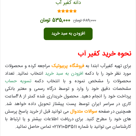
دانه کفیر آب
امتیاز
قیمت
قیمت
535,000
تومان
689,000
تومان
4.38
از 5
اصلی
فعلی
افزودن به سبد خرید
689,000 تومان
535,000 تومان
بود.
است.
نحوه خرید کفیر آب
برای تهیه کفیرآب ابتدا به
فروشگاه پربیوتیک
مراجعه کرده و محصولات
مورد نظر خود را با دکمه
افزودن به سبد خرید
انتخاب نمائید. تعداد
محصولات را مشخص نموده و با انتخاب دکمه
تسویه حساب
مشخصات دقیق خود را وارد و توسط درگاه رسمی و معتبر بانکی
پرداخت خود را انجام دهید. محصول خریداری شده کمتر از 48ساعت
کاری در سراسر ایران توسط پست پیشتاز تحویل داده خواهد شد.
همچنین در صفحه
سوالات متدوال
می توانید قبل از خرید پاسخ پرسش
های خود را مطرح کنید. برای دریافت اطلاعات بیشتر و یا ارتباط با
کارشناسان می توانید با شماره 02171053511 تماس حاصل نمائید.