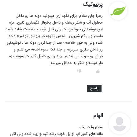
گ
پربیوتیک
ف
زهرا جان سلام. برای نگهداری میتونید دونه ها رو داخل
ت
محلول آب و شکر ریخته و داخل یخچال نگهداری کنین. مزه
:
این نوشیدنی خوشمزست ولی قابل توصیف نیست شاید شبیه
دلستر ولی کم شیرین . تخمیر ثانویه در بروشور توضیح داده
شده ولی به طور خلاصه : بعد از جداکردن دونه ها ، نوشیدنی
رو داخل بطری میریزیم و چند تکه میوه اضافه می کنیم و
درش رو خوب می بندیم. چند روزی داخل کابینت بمونه مزه
دار میشه و شکر به حداقل میرسه.
پاسخ
گ
الهام
ف
سلام وقت بخیر
ت
دانه های کفیر اب اوایل خوب رشد کرد و زیاد شده ولی الان
: