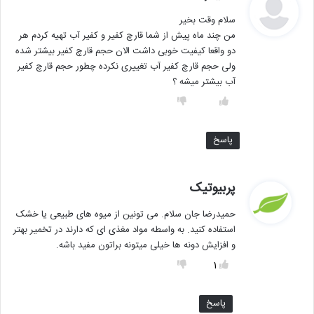
ف
سلام وقت بخیر
ت
من چند ماه پیش از شما قارچ کفیر و کفیر آب تهیه کردم هر
:
دو واقعا کیفیت خوبی داشت الان حجم قارچ کفیر بیشتر شده
ولی حجم قارچ کفیر آب تغییری نکرده چطور حجم قارچ کفیر
آب بیشتر میشه ؟
پاسخ
گ
پربیوتیک
ف
حمیدرضا جان سلام. می تونین از میوه های طبیعی یا خشک
ت
استفاده کنید. به واسطه مواد مغذی ای که دارند در تخمیر بهتر
:
و افزایش دونه ها خیلی میتونه براتون مفید باشه.
1
پاسخ