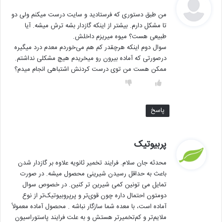
ف
من طبق دستوری که فرستادید و سایت درست میکنم ولی دو
ت
تا مشکل دارم. بیشتر از اینکه گازدار بشه ترش میشه. آیا
:
طبیعی هست؟ میوه میریزم داخلش.
سوال دوم اینکه هرچقدر کم هم می‌خوردم معدم درد میگیره
درصورتی که آماده بیرون رو میخریدم هیچ مشکلی نداشتم.‌
ممکن هست من توی درست کردنش اشتباهی انجام میدم؟
پاسخ
گ
پربیوتیک
ف
محدثه جان سلام. فرایند تخمیر ثانویه علاوه بر گازدار شدن
ت
باعث به حداقل رسیدن شیرینی محصول میشه. در صورت
:
تمایل می تونین کمی شیرین تر کنین. در خصوص سوال
دومتون احتمال داره چون قوی‌تر و پرپروبیوتیک‌تر از نوع
آماده است، با معده شما سازگار نباشه . محصول آماده معمولاً
ملایم‌تر و کم‌تخمیرتر هستش و به علت فرایند پاستوراسیون