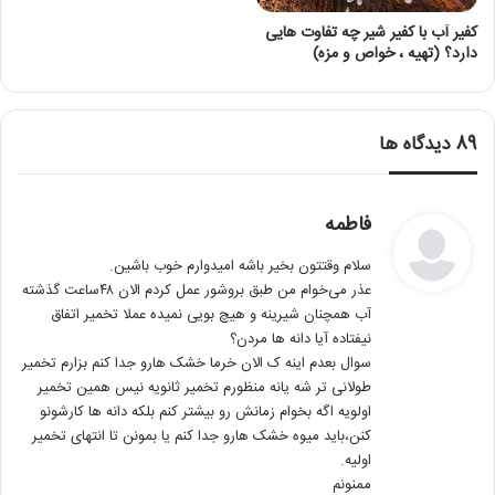
کفیر آب با کفیر شیر چه تفاوت هایی
دارد؟ (تهیه ، خواص و مزه)
‫89 دیدگاه ها
گ
فاطمه
ف
سلام وقتتون بخیر باشه امیدوارم خوب باشین.
ت
عذر می‌خوام من طبق بروشور عمل کردم الان ۴۸ساعت گذشته
:
آب همچنان شیرینه و هیچ بویی نمیده عملا تخمیر اتفاق
نیفتاده آیا دانه ها مردن؟
سوال بعدم اینه ک الان خرما خشک هارو جدا کنم بزارم تخمیر
طولانی تر شه یانه منظورم تخمیر ثانویه نیس همین تخمیر
اولویه اگه بخوام زمانش رو بیشتر کنم بلکه دانه ها کارشونو
کنن،باید میوه خشک هارو جدا کنم یا بمونن تا انتهای تخمیر
اولیه.
ممنونم