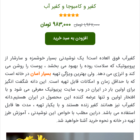
کفیر و کامبوجا و کفیر آب
امتیاز
قیمت
قیمت
983,000
تومان
1,967,000
تومان
4.40
از 5
اصلی
فعلی
افزودن به سبد خرید
1,967,000 تومان
983,000 تومان
بود.
است.
کفیرآب فوق العاده است! یک نوشیدنی بسیار خوشمزه و سارشار از
پروبیوتیک که سلامت روده را بهبود می بخشد ، پوست را روشن می
کند و انرژی می دهد. ولی بهترین ویژگی تهیه
بسیار آسان
در خانه است
که با حداقل زمان و امکانات قابل تهیه است. این دانه شگفت انگیز
برای اولین بار در ایران در وب سایت پربیوتیک معرفی می شود و با
افتخار اولین و تنها عرضه کننده این محصول در ایران هستیم.دانه
کفیرآب نیز همانند کفیر زنده هستند و با یکبار تهیه ، مدت ها قابل
استفاده می باشد. دراین مطلب با خواص این نوشیدنی ، آموزش طرز
تهیه در خانه و نحوه خرید آشنا خواهید شد.