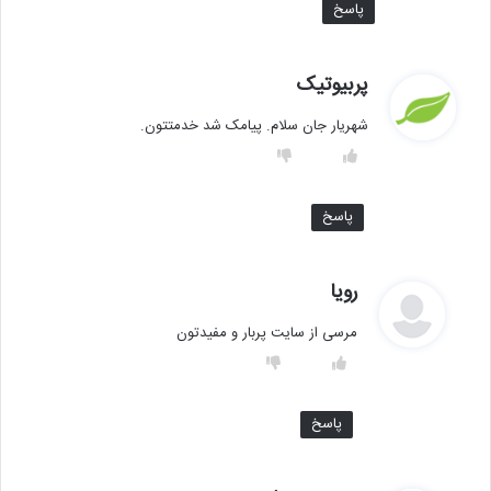
پاسخ
گ
پربیوتیک
ف
شهریار جان سلام. پیامک شد خدمتتون.
ت
:
پاسخ
گ
رویا
ف
مرسی از سایت پربار و مفیدتون
ت
:
پاسخ