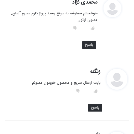
گ
محمدی نژاد
ف
خوشحالم سفارشم به موقع رسید پرواز دارم میبرم آلمان.
ت
ممنون ازتون
:
پاسخ
گ
زنگنه
ف
بابت ارسال سریع و محصول خوبتون ممنونم.
ت
:
پاسخ
گ