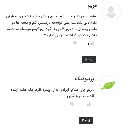
گ
مریم
ف
سلام . من کفیر اب و کفیر قارچ و کلم سفید تخمیری سفارش
ت
دادم ولی بلافاصله نمی تونستم درستش کنم و بسته ها رو
:
داخل یخچال با دمای ۳ درجه نگهداری کردم میخواستم بدونم
داخل یخچال گذاشتم ایرادی نداره ؟
1
پاسخ
گ
پربیوتیک
ف
مریم جان سلام. ایرادی نداره بهتره ظرف یک هفته آینده
ت
اقدام به تهبه کنین.
:
پاسخ