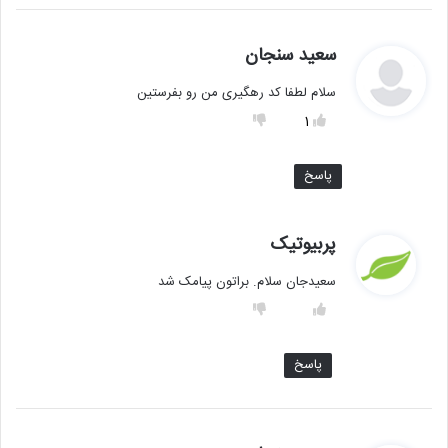
گ
سعید سنجان
ف
سلام لطفا کد رهگیری من رو بفرستین
ت
:
1
پاسخ
گ
پربیوتیک
ف
سعیدجان سلام. براتون پیامک شد
ت
:
پاسخ