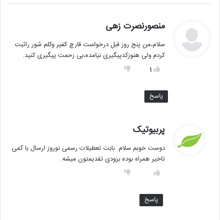
گ
منصورنصرت زهی
ف
سلام،من پنج روز قبل درخواست قارچ کفیر وکلم شور راثبت
ت
کردم ولی هنوزکدپیگیری نیامده،بی زحمت پیگیری کنید.
:
1
پاسخ
گ
پربیوتیک
ف
دوست خوبم سلام. بابت تعطیلات رسمی نوروز ارسال با کمی
ت
تاخیر همراه بوده بزودی تقدیمتون میشه.
:
پاسخ