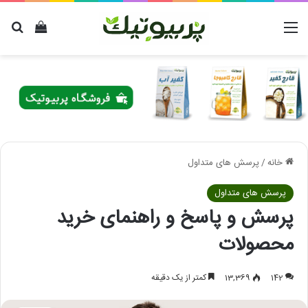
منو
دیدن سب
برا
خانه
/
پرسش های متداول
پرسش های متداول
پرسش و پاسخ و راهنمای خرید
محصولات
142
13,369
کمتر از یک دقیقه