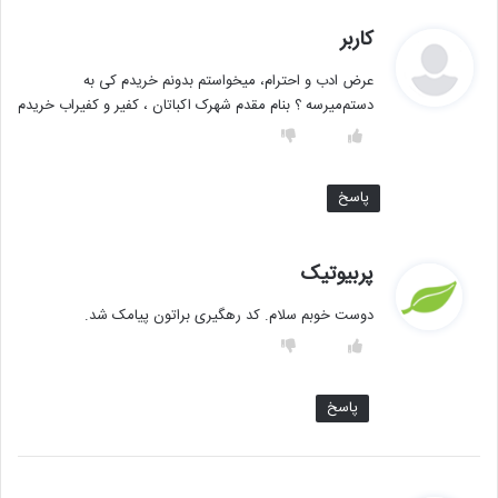
گ
کاربر
ف
عرض ادب و احترام‌، میخواستم بدونم خریدم کی به
ت
دستم‌میرسه ؟ بنام مقدم شهرک اکباتان ، کفیر و کفیراب خریدم
:
پاسخ
گ
پربیوتیک
ف
دوست خوبم سلام. کد رهگیری براتون پیامک شد.
ت
:
پاسخ