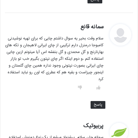
گ
سمانه قانع
ف
سلام وقت بخیر یه سوال داشتم چایی که برای تهیه نوشیدنی
ت
کامبوجا درمنزل دارم ترکیبی از چای ایرانی لاهیجان و تکه های
:
بهارنارنج و گل محمدی و گل بنفشه اس آیا میتونم ازین چایی
استفاده کنم ،و دوم اینکه اگر چای نپتون بگیرم خب تو بازار
چای ایرانی بصورت نپتونی وجود نداره همین چای گلستان و
اینجور چیزاست و بقیه هم که عطری که اون رو نباید استفاده
کرد
پاسخ
گ
پربیوتیک
ف
سمانه جان سلام. پیشنهاد میشه از یک نوع دمنوش استفاده