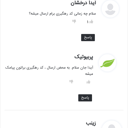
گ
آیدا درخشان
ف
سلام چه زمانی کد رهگیری برام ارسال میشه؟
ت
:
1
پاسخ
گ
پربیوتیک
ف
آیدا جان سلام. به محض ارسال ، کد رهگیری براتون پیامک
ت
میشه
:
پاسخ
گ
زینب