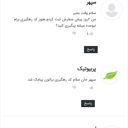
گ
سپهر
ف
سلام وقت بخير
ت
من ٢روز پيش سفارش ثبت كردم،هنوز كد رهگيرى برام
:
نيومده.ميشه پيگيرى كنيد؟
1
پاسخ
گ
پربیوتیک
ف
سپهر جان سلام کد رهگیری براتون پیامک شد.
ت
:
پاسخ
گ