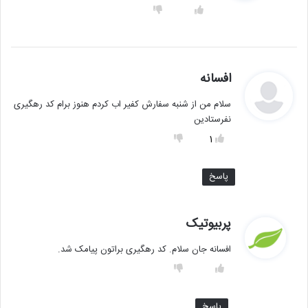
:
گ
افسانه
ف
سلام من از شنبه سفارش کفیر اب کردم هنوز برام کد رهگیری
ت
نفرستادین
:
1
پاسخ
گ
پربیوتیک
ف
افسانه جان سلام. کد رهگیری براتون پیامک شد.
ت
:
پاسخ