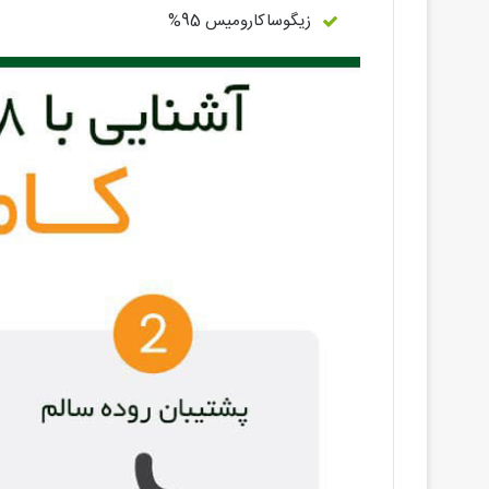
زﯾﮕﻮﺳﺎﮐﺎروﻣﯿﺲ 95%