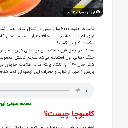
فواید و مضرات کامبوچا
کامبوجا حدود 2000 سال پیش در شمال شرق
برای افزایش سلامتی و محافظت از سیستم ایمنی کام
شگفت‌انگیز می گفتند!
بعدها، در اوایل قرن بیستم، این نوشیدنی در روسیه و ا
جنگ جهانی اول استفاده می‌شد.علیرغم کاهش محبوبیت
شکر، سال 1960 با انتشار یافته ها و اطلاعات
بررسی 9 مورد از فواید و مضرات این نوشیدنی کمتر شناخته شده با ما همراه باشید.
نسخه صوتی این م
کامبوچا چیست؟
نوشیدنی یا شربت کامبوچا حاصل تخمیر دمنوش غالباً چای