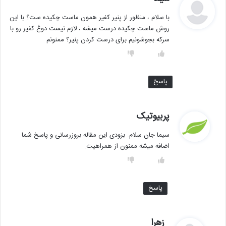
ف
با سلام ، منظور از پنیر کفیر همون ماست چکیده ست؟ با این
ت
روش ماست چکیده درست میشه ، لازم نیست دوغ کفیر رو با
:
سرکه بجوشونیم برای درست کردن پنیر؟ ممنونم
پاسخ
گ
پربیوتیک
ف
سیما جان سلام. بزودی این مقاله بروزرسانی و پاسخ شما
ت
اضافه میشه ممنون از همراهیت.
:
پاسخ
گ
زهرا