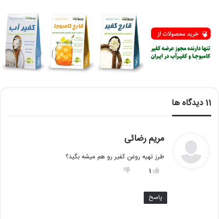
‫11 دیدگاه ها
گ
مریم رضائی
ف
طرز تهیه روغن کفیر رو هم میشه بگید؟
ت
:
1
پاسخ