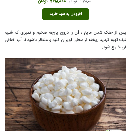
قیمت
قیمت
765,000
تومان
1,278,000
تومان
4.05
از 5
اصلی
فعلی
افزودن به سبد خرید
1,278,000 تومان
765,000 تومان
بود.
است.
پس از خنک شدن مایع ، آن را درون پارچه ضخیم و تمیزی که شبیه
قیف تهیه کردید ریخته از محلی آویزان کنید و منتظر باشید تا آب اضافی
آن خارج شود.