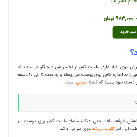
جا و کفیر آب
قیمت
قیمت
983,000
تومان
اصلی
فعلی
سبد خرید
1,967,000 تومان
983,000 تومان
بود.
است.
د؟
 موی افراد دارد. ماست کفیر از تخمیر شیر تازه گاو بوسیله دانه
بدست می آید. برای درمان ریزش مو ماست کفیر را به اندازه کافی روی پوست سر ریخته و به مدت 5 الی 10 دقیقه
ی دست خود ببینید که کاملا
طبیعی
است.
کاهش خواهد یافت حتی هنگام ماساژ ماست کفیر روی پوست سر
لت این امر
تقویت ریشه
موی سر می باشد.