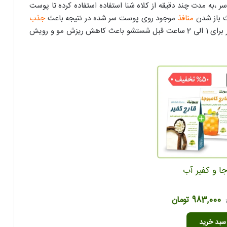
ر ،به مدت چند دقیقه از کلاه شنا استفاده استفاده کرده تا پوست
عث باز شدن
منافذ
موجود روی پوست سر شده در نتیجه باعث
جذب
و درمان از ریشه می شود. استفاده از کفیر برای 1 الی 2 ساعت قبل شستشو باعث کاهش ریزش مو و رویش
جا و کفیر آب
قیمت
قیمت
983,000
تومان
اصلی
فعلی
سبد خرید