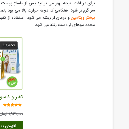
برای دریافت نتیجه بهتر می توانید پس از ماساژ پوست س
سر گرم تر شود. هنگامی که درجه حرارت بالا می رود با
بیشتر ویتامین
مجدد موهای از دست رفته می شود.
تخفیف!
کفیر و کامبو
امتیاز
1,967,000
تومان
4.40
از 5
افزودن به 