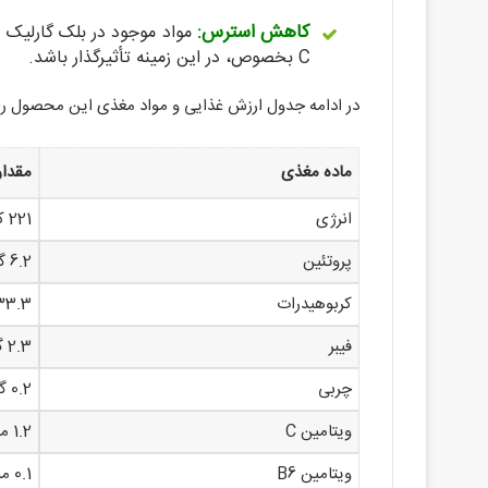
کاهش استرس:
مواد موجود در بلک گارلی
C بخصوص، در این زمینه تأثیرگذار باشد.
در ادامه جدول ارزش غذایی و مواد مغذی این محصول را
ماده مغذی
مقدار در 100 گ
انرژی
221 کیلوکالری
پروتئین
6.2 گرم
کربوهیدرات
33.3 گر
فیبر
2.3 گرم
چربی
0.2 گرم
ویتامین C
1.2 میلی گرم
ویتامین B6
0.1 میلی گرم