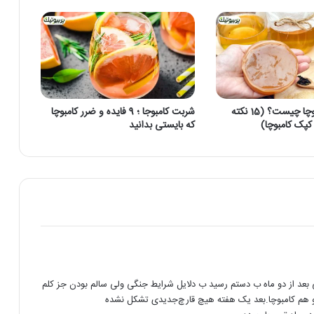
علت کپک کامبوچا چیست؟ (15 نکته
شربت کامبوجا ؛ 9 فایده و ضرر کامبوچا
 کپک کامبوچا)
که بایستی بدانید
ی بعد از دو ماه ب دستم رسید ب دلایل شرایط جنگی ولی سالم بودن جز کلم
 و هم کامبوچا.بعد یک هفته هیچ قارچ‌جدیدی تشکل نشده