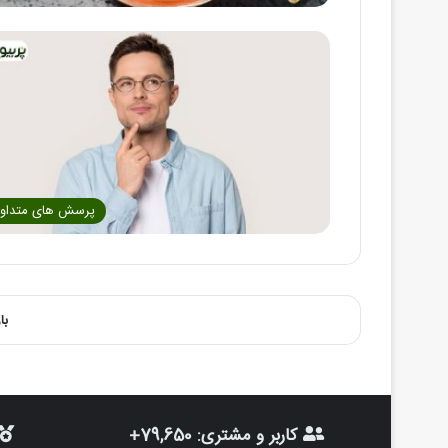
پرسش های متداو
با
کاربر و مشتری: 79,650+