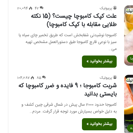
پربیوتیک
42
20,094
علت کپک کامبوچا چیست؟ (15 نکته
طلایی مقابله با کپک کامبوچا)
کامبوجا نوشیدنی شفابخش است که طریق تخمیر چای سیاه یا
سیز با نوعی قارچ کامبوجا طبق دستورالعمل مشخص تهیه
می…
ا
بیشتر بخوانید »
پربیوتیک
85
104,287
شربت کامبوجا ؛ 9 فایده و ضرر کامبوچا که
بایستی بدانید
کامبوجا حدود 2000 سال پیش در شمال شرقی چین کشف و
به دلیل خواص بسیارش مورد توجه قرار گرفت. مردم…
بیشتر بخوانید »
ه