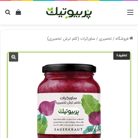
منو
دیدن سب
برا
فروشگاه
/
تخمیری
/
ساورکرات (کلم ترش تخمیری)
تخفیف!