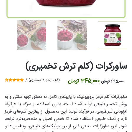
ساورکرات (کلم ترش تخمیری)
قیمت
قیمت
345,000
تومان
(
18
بازخورد مشتری)
495,000
تومان
18
امتیازدهی
اصلی
فعلی
4.56
از 5
در
ساورکرات کلم قرمز پروبیوتیک با پایبندی کامل به دستور تهیه سنتی و به
495,000 تومان
345,000 تومان
امتیازدهی
مشتری
روش تخمیر طبیعی تولید شده است، بدون استفاده از سرکه یا هرگونه
بود.
است.
افزودنی غیرطبیعی. در فرآیند تولید این محصول از بهترین کلم‌های قرمز
تازه و نمک طبیعی استفاده شده تا طعمی اصیل و منحصر‌به‌فرد فراهم
شود. این ساورکرات منبعی غنی از پروبیوتیک‌های طبیعی، ویتامین‌ها و