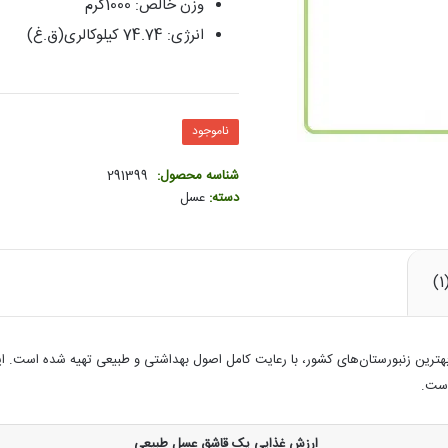
وزن خالص: 1000گرم
انرژی: 74.74 کیلوکالری(ق.غ)
ناموجود
شناسه محصول:
291399
دسته:
عسل
ز بهترین زنبورستان‌های کشور، با رعایت کامل اصول بهداشتی و طبیعی تهیه شده است.
است.
ارزش غذایی یک قاشق عسل طبیعی