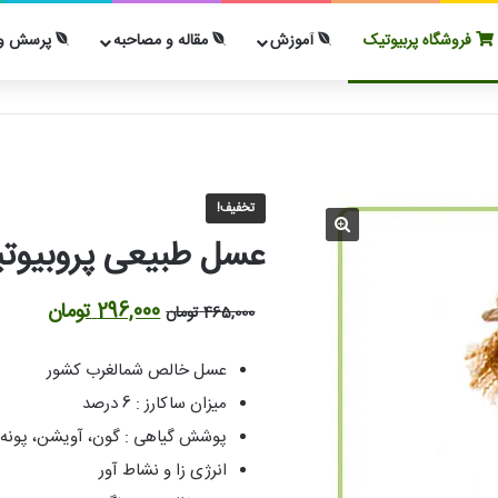
فروشگاه پربیوتیک
آموزش
مقاله و مصاحبه
پرسش و 
تخفیف!
عسل طبیعی پروبیوت
قیمت
قیمت
296,000
تومان
465,000
تومان
اصلی
فعلی
عسل خالص شمالغرب کشور
465,000 تومان
میزان ساکارز : 6 درصد
بود.
است.
پوشش گیاهی : گون، آویشن، پونه ،
انرژی زا و نشاط آور