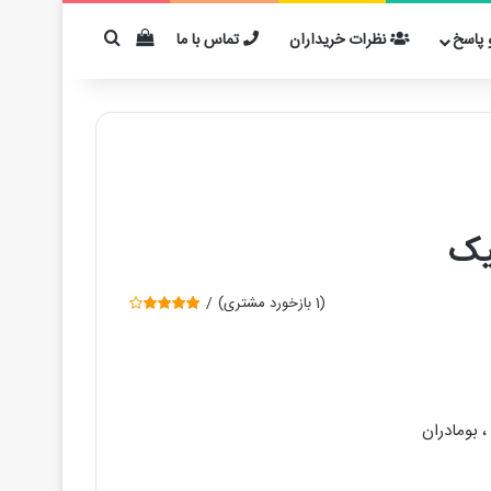
دیدن سبد خرید
برای مثال: کفیر
پاسخ
نظرات خریداران
تماس با ما
یک
(
1
بازخورد مشتری)
1
امتیازده
ی
4.00
از 5 در
296,000 تومان
امتیازده
ی
مشتری
 بومادران