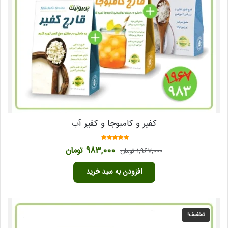
کفیر و کامبوجا و کفیر آب
امتیاز
قیمت
قیمت
983,000
تومان
1,967,000
تومان
4.40
اصلی
فعلی
از 5
1,967,000 تومان
983,000 تومان
افزودن به سبد خرید
بود.
است.
تخفیف!