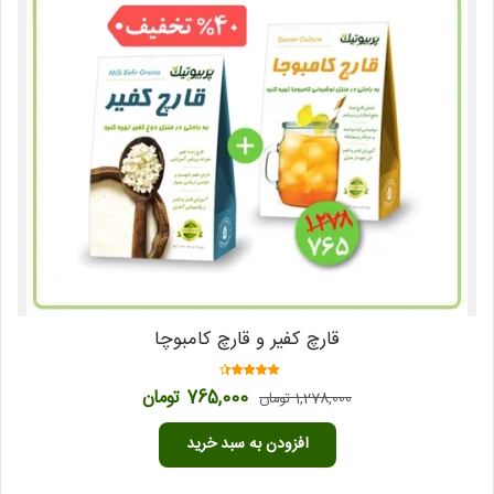
قارچ کفیر و قارچ کامبوچا
امتیاز
قیمت
قیمت
765,000
تومان
1,278,000
تومان
4.05
اصلی
فعلی
از 5
1,278,000 تومان
765,000 تومان
افزودن به سبد خرید
بود.
است.