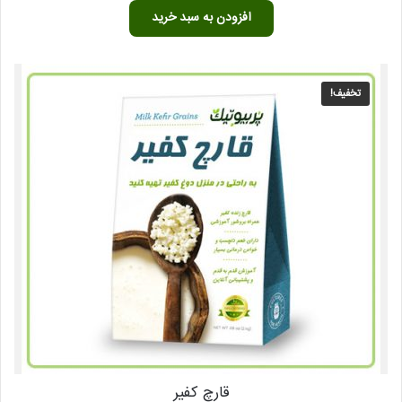
1,773,000 تومان
885,000 تومان
افزودن به سبد خرید
بود.
است.
تخفیف!
قارچ کفیر