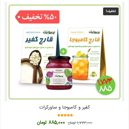
تخفیف!
کفیر و کامبوجا و ساورکرات
امتیاز
قیمت
قیمت
885,000
تومان
1,773,000
تومان
4.50
اصلی
فعلی
از 5