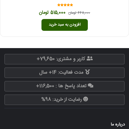
امتیاز
قیمت
قیمت
515,000
تومان
668,000
تومان
4.39
اصلی
فعلی
از 5
668,000 تومان
515,000 تومان
افزودن به سبد خرید
بود.
است.
کاربر و مشتری: 79,650+
مدت فعالیت: 14+ سال
تعداد پاسخ ها : 116,500+
رضایت از خرید: 98%
درباره ما