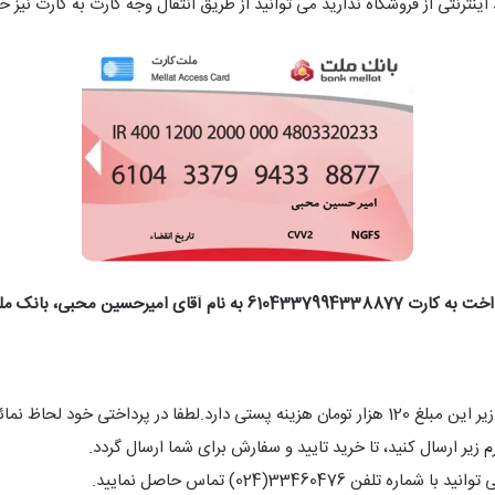
ینترنتی از فروشگاه ندارید می توانید از طریق انتقال وجه کارت به کارت نیز خ
رت 6104337994338877 به نام آقای امیرحسین محبی، بانک ملت
 زیر ارسال کنید، تا خرید تایید و سفارش برای شما ارسال گردد.
33460476(024) تماس حاصل نمایید.